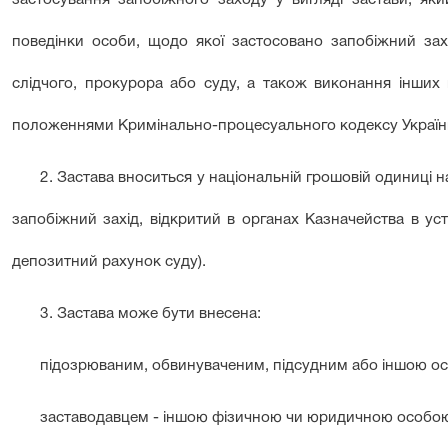
застосування запобіжного заходу у вигляді застави, я
поведінки особи, щодо якої застосовано запобіжний захі
слідчого, прокурора або суду, а також виконання інших 
положеннями Кримінально-процесуального кодексу Україн
2. Застава вноситься у національній грошовій одиниці н
запобіжний захід, відкритий в органах Казначейства в ус
депозитний рахунок суду).
3. Застава може бути внесена:
підозрюваним, обвинуваченим, підсудним або іншою особою
заставодавцем - іншою фізичною чи юридичною особою, 