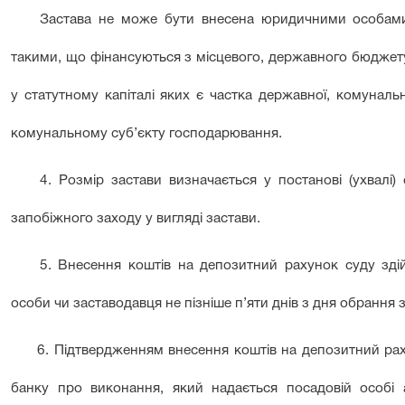
Застава не може бути внесена юридичними особами 
такими, що фінансуються з місцевого, державного бюджет
у статутному капіталі яких є частка державної, комуналь
комунальному суб’єкту господарювання.
4. Розмір застави визначається у постанові (ухвалі
запобіжного заходу у вигляді застави.
5. Внесення коштів на депозитний рахунок суду здій
особи чи заставодавця не пізніше п’яти днів з дня обрання 
6. Підтвердженням внесення коштів на депозитний рах
банку про виконання, який надається посадовій особі 