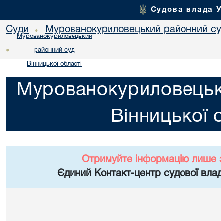
Судова влада 
Суди
Мурованокуриловецький районний суд
•
Мурованокуриловецький
•
районний суд
Вінницької області
Мурованокуриловецьк
Вінницької 
Отримуйте інформацію лише 
Єдиний Контакт-центр судової влад