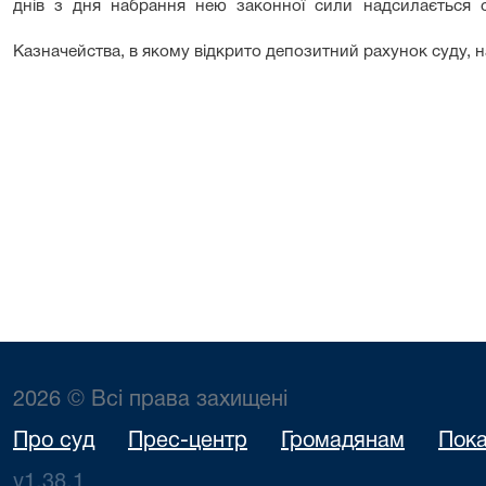
днів з дня набрання нею законної сили надсилається с
Казначейства, в якому відкрито депозитний рахунок суду, н
2026 © Всі права захищені
Про суд
Прес-центр
Громадянам
Пока
v1.38.1