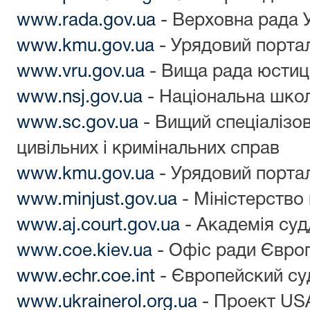
www.rada.gov.ua
- Верховна рада 
www.kmu.gov.ua
- Урядовий порта
www.vru.gov.ua
- Вища рада юстиці
www.nsj.gov.ua
- Національна школ
www.sc.gov.ua
- Вищий спеціалізов
цивільних і кримінальних справ
www.kmu.gov.ua
- Урядовий порта
www.minjust.gov.ua
- Міністерство 
www.aj.court.gov.ua
- Академія суд
www.coe.kiev.ua
- Офіс ради Європ
www.echr.coe.int
- Європейский суд
www.ukrainerol.org.ua
- Проект USA