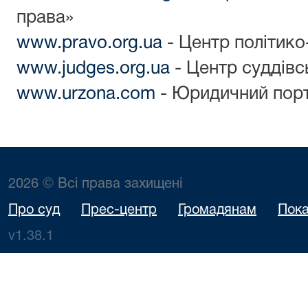
права»
www.pravo.org.ua
- Центр політик
www.judges.org.ua
- Центр суддівс
www.urzona.com
- Юридичний порт
2026 © Всі права захищені
Про суд
Прес-центр
Громадянам
Пока
v1.38.1