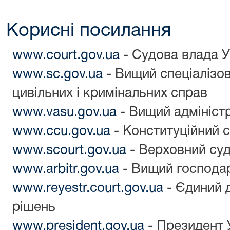
Корисні посилання
www.court.gov.ua
- Судова влада У
www.sc.gov.ua
- Вищий спеціалізов
цивільних і кримінальних справ
www.vasu.gov.ua
- Вищий адмініст
www.ccu.gov.ua
- Конституційний с
www.scourt.gov.ua
- Верховний суд
www.arbitr.gov.ua
- Вищий господар
www.reyestr.court.gov.ua
- Єдиний 
рішень
www.president.gov.ua
- Президент 