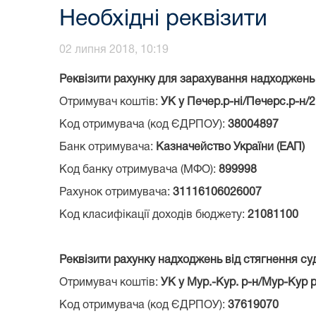
Необхідні реквізити
02 липня 2018, 10:19
Реквізити рахунку для зарахування надходжень 
Отримувач коштів:
УК у Печер.р-ні/Печерс.р-н/
Код отримувача (код ЄДРПОУ):
38004897
Банк отримувача:
Казначейство України (ЕАП)
Код банку отримувача (МФО):
899998
Рахунок отримувача:
31116106026007
Код класифікації доходів бюджету:
21081100
Реквізити рахунку надходжень від стягнення су
Отримувач коштів:
УК у Мур.-Кур. р-н/Мур-Кур 
Код отримувача (код ЄДРПОУ):
37619070