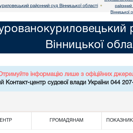
риловецький районний суд Вінницької області
•
районний
Вінницької о
урованокуриловецький 
Вінницької обла
Отримуйте інформацію лише з офіційних джере
й Контакт-центр судової влади України 044 207
ЕНТР
ГРОМАДЯНАМ
ПОКАЗНИК