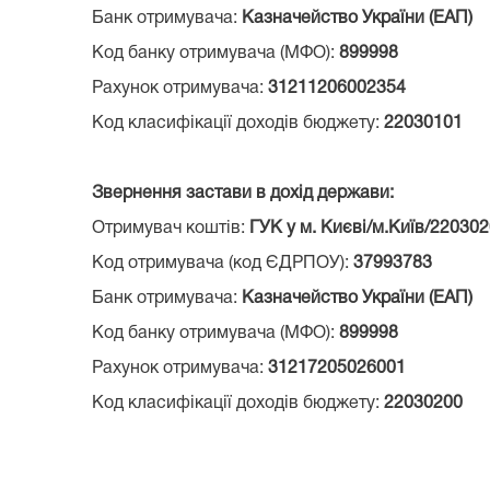
Банк отримувача:
Казначейство України (ЕАП)
Код банку отримувача (МФО):
899998
Рахунок отримувача:
31211206002354
Код класифікації доходів бюджету:
22030101
Звернення застави в дохід держави:
Отримувач коштів:
ГУК у м. Києві/м.Київ/22030
Код отримувача (код ЄДРПОУ):
37993783
Банк отримувача:
Казначейство України (ЕАП)
Код банку отримувача (МФО):
899998
Рахунок отримувача:
31217205026001
Код класифікації доходів бюджету:
22030200