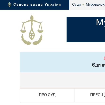
Мурованоку
Судова влада України
Суди
•
М
Єдини
ПРО СУД
ПРЕС-Ц