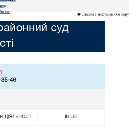
 суд
бласті
Людям з порушенням зору
районний суд
сті
л
-35-46
И ДІЯЛЬНОСТІ
ІНШЕ