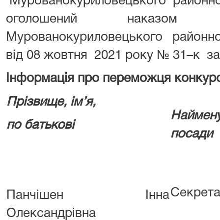
Мурованокуриловецького районного
оголошений наказом к
Мурованокуриловецького районног
від 08 жовтня 2021 року № 31–к з
Інформація про переможця конкур
Прізвище, ім’я,
Наймен
по батькові
посади
Секрета
Панчішен Інна
Олександрівна