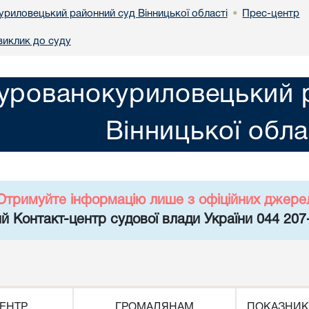
риловецький районний суд Вінницької області
Прес-центр
•
виклик до суду
урованокуриловецький 
Вінницької обла
Отримуйте інформацію лише з офіційних джере
й Контакт-центр судової влади України 044 207
ЕНТР
ГРОМАДЯНАМ
ПОКАЗНИК