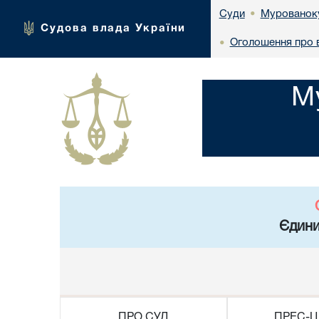
Мурованоку
Суди
•
Судова влада України
Оголошення про 
•
М
Єдини
ПРО СУД
ПРЕС-Ц