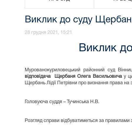
Виклик до суду Щербан
28 грудня 2021, 15:21
Виклик д
Мурованокуриловецький районний суд Вінни
відповідача
Щербаня Олега Васильовича
у ци
Щербань Лідії Петрівни про визнання права на 
Головуюча суддя – Тучинська Н.В.
Розгляд справи відбуватиметься за правилами 