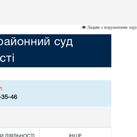
Людям з порушенням зору
районний суд
сті
л
-35-46
И ДІЯЛЬНОСТІ
ІНШЕ