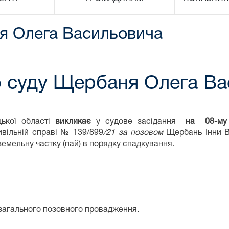
я Олега Васильовича
о суду Щербаня Олега Ва
цької області
викликає
у судове засідання
на 08
-м
у
вільній справі № 139/899
/21
за позовом
Щербань Інни 
земельну частку (пай) в порядку спадкування
.
загального позовного провадження.