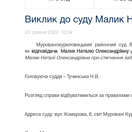
Виклик до суду Малик Н
23 травня 2022, 10:34
Мурованокуриловецький районний суд Ві
як
відповідача Малик Наталю Олександрівну
у
Малик Наталі Олександрівни
про стягнення
заб
Головуюча суддя – Тучинська Н.В.
Розгляд справи відбуватиметься за правилами
Адреса суду: вул. Комарова, 8, смт Муровані Кур