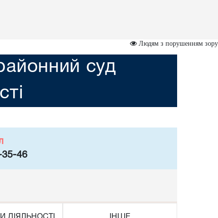
Людям з порушенням зору
районний суд
сті
л
-35-46
И ДІЯЛЬНОСТІ
ІНШЕ