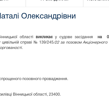
аталі Олександрівни
нницької області
викликає
у судове засідання
на 0
 цивільній справі № 139/245
/2
2
за позовом
Акціонерного
оргованості
.
 спрощеного позовного провадження.
илівці Вінницької області, 23400.