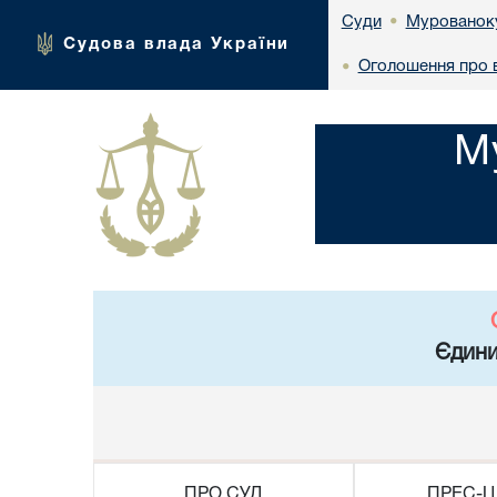
Мурованоку
Суди
•
Судова влада України
Оголошення про 
•
М
Єдини
ПРО СУД
ПРЕС-Ц