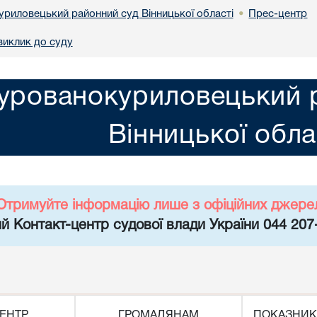
риловецький районний суд Вінницької області
Прес-центр
•
виклик до суду
урованокуриловецький 
Вінницької обла
Отримуйте інформацію лише з офіційних джере
й Контакт-центр судової влади України 044 207
ЕНТР
ГРОМАДЯНАМ
ПОКАЗНИК