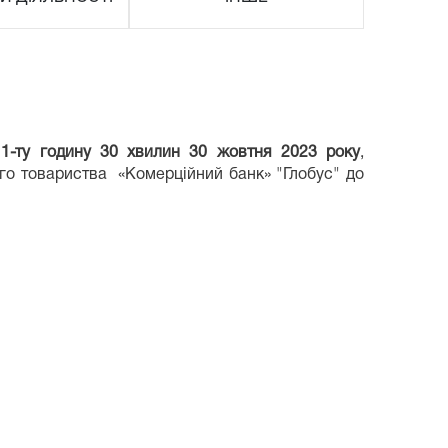
1
-т
у годину 30 хвилин
30
жовтня
2023 року
,
го товариства «Комерційний банк» "Глобус" до