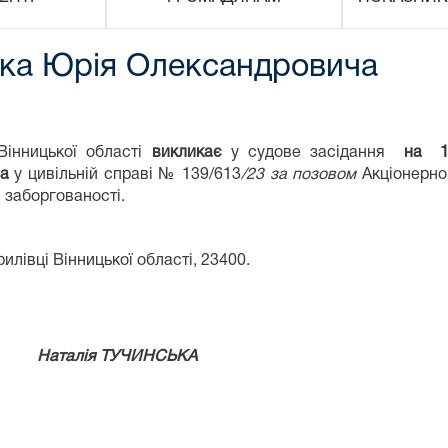
нка Юрія Олександровича
нницької області
викликає
у судове засідання
на 1
ча
у цивільній справі № 139/613
/23 за позовом
Акціонерно
 заборгованості.
илівці Вінницької області, 23400.
ду
Наталія ТУЧИНСЬКА