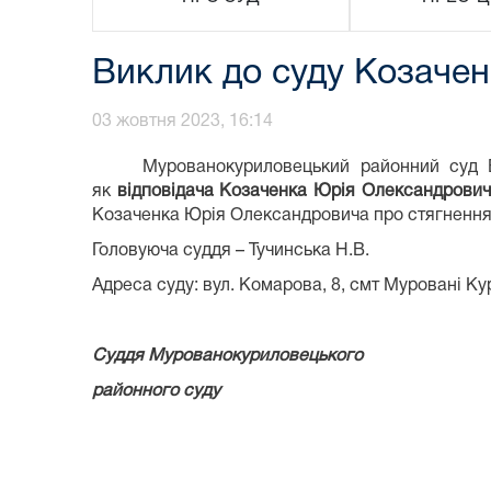
Виклик до суду Козаче
03 жовтня 2023, 16:14
Мурованокуриловецький районний суд Ві
як
відповідача Козаченка Юрія Олександрови
Козаченка Юрія Олександровича про стягнення
Головуюча суддя – Тучинська Н.В.
Адреса суду: вул. Комарова, 8, смт Муровані Кур
Суддя Мурованокуриловецького
районного су