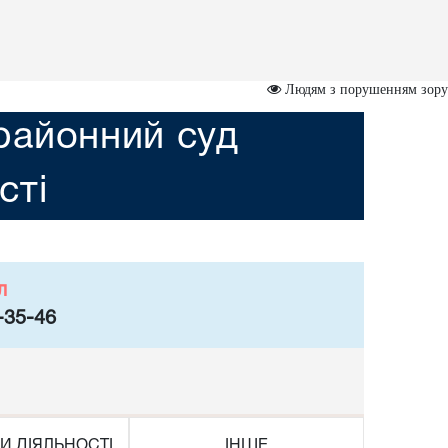
Людям з порушенням зору
районний суд
сті
л
-35-46
И ДІЯЛЬНОСТІ
ІНШЕ