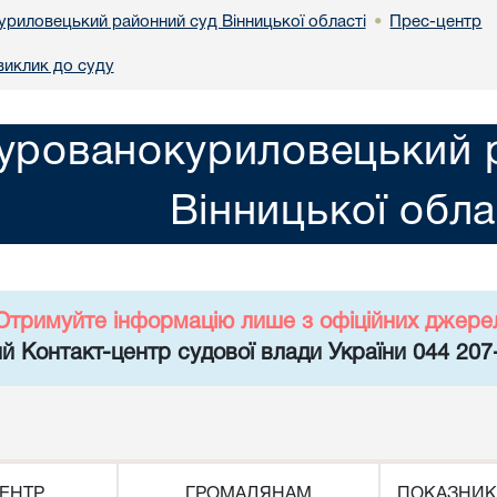
риловецький районний суд Вінницької області
Прес-центр
•
виклик до суду
урованокуриловецький 
Вінницької обла
Отримуйте інформацію лише з офіційних джере
й Контакт-центр судової влади України 044 207
ЕНТР
ГРОМАДЯНАМ
ПОКАЗНИК