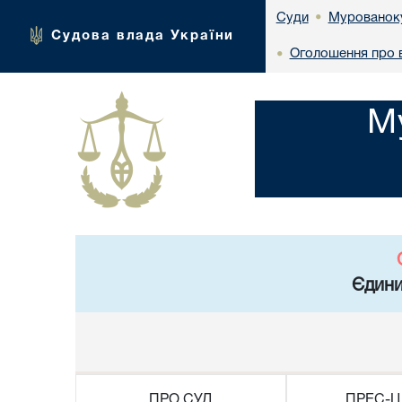
Мурованоку
Суди
•
Судова влада України
Оголошення про 
•
М
Єдини
ПРО СУД
ПРЕС-Ц