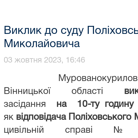
Виклик до суду Поліховс
Миколайовича
03 жовтня 2023, 16:46
Мурованокуриловецьк
Вінницької області
ви
засідання
на 10
-т
у годину
як
відповідача Поліховського
цивільній справі №