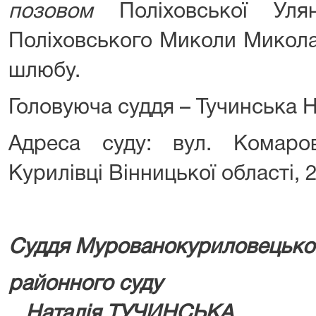
позовом
Поліховської У
Поліховського Миколи Микола
шлюбу.
Головуюча суддя – Тучинська Н
Адреса суду: вул. Комаро
Курилівці Вінницької області, 
Суддя Мурованокуриловецько
районно
Наталія ТУЧИНСЬКА