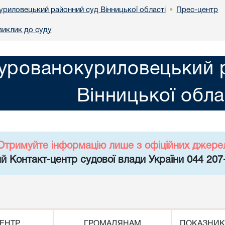
риловецький районний суд Вінницької області
Прес-центр
•
виклик до суду
урованокуриловецький 
Вінницької обла
Отримуйте інформацію лише з офіційних джере
й Контакт-центр судової влади України 044 207
ЕНТР
ГРОМАДЯНАМ
ПОКАЗНИК