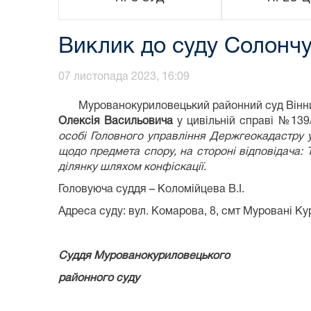
Виклик до суду Солонч
07 листопада 2023, 16:09
Мурованокуриловецький районний суд Вінни
Олексія Васильовича
у цивільній справі №139
особі Головного управління Держгеокадастру у
щодо предмета спору, на стороні відповідача:
ділянку шляхом конфіскації.
Головуюча суддя – Коломійцева В.І.
Адреса суду: вул. Комарова, 8, смт Муровані Кур
Суддя Мурованокуриловецького
районного су