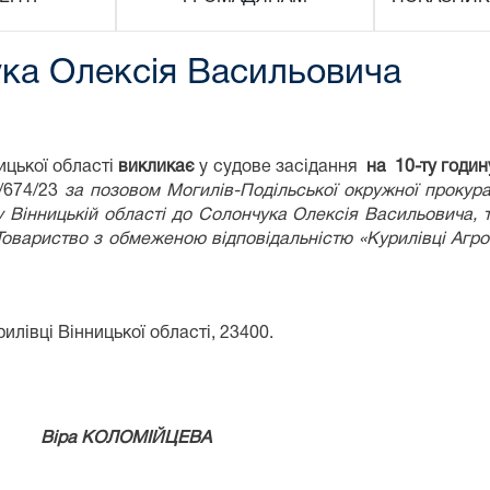
ука Олексія Васильовича
цької області
викликає
у судове засідання
на 10
-т
у годин
/674/23
за позовом
Могилів-Подільської окружної прокура
 Вінницькій області до Солончука Олексія Васильовича, 
 Товариство з обмеженою відповідальністю «Курилівці Агр
илівці Вінницької області, 23400.
ду
Віра КОЛОМІЙЦЕВА