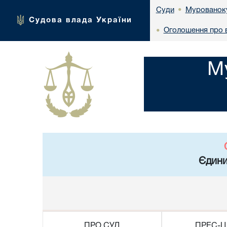
Мурованоку
Суди
•
Судова влада України
Оголошення про 
•
М
Єдини
ПРО СУД
ПРЕС-Ц