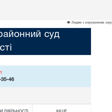
Людям з порушенням зору
районний суд
сті
л
-35-46
И ДІЯЛЬНОСТІ
ІНШЕ