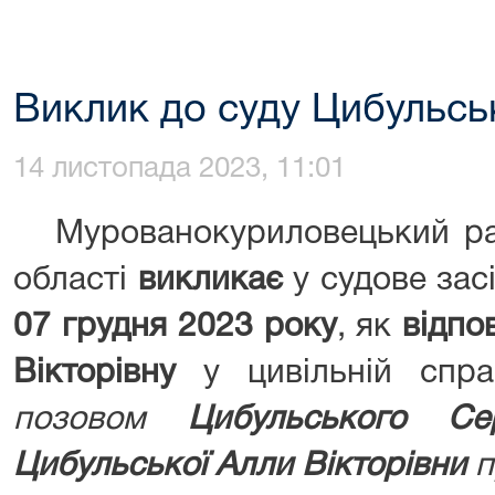
Виклик до суду Цибульськ
14 листопада 2023, 11:01
Мурованокуриловецький рай
області
викликає
у судове за
07 грудня
2023
року
, як
відпо
Вікторівну
у цивільній спр
позовом
Цибульського Се
Цибульської Алли Вікторівни
п