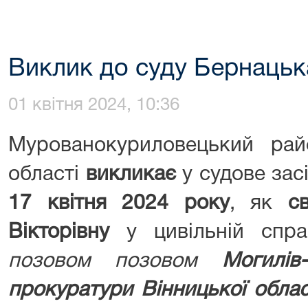
Виклик до суду Бернацьк
01 квітня 2024, 10:36
Мурованокуриловецький рай
області
викликає
у судове за
17 квітня
2024
року
, як
с
Вікторівну
у цивільній спр
позовом позовом
Могилів
прокуратури Вінницької облас