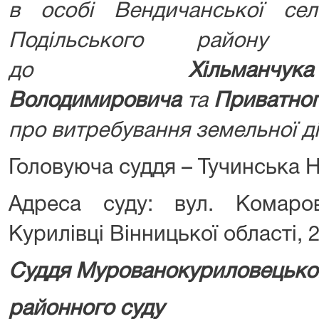
в особі Вендичанської се
Подільського району В
до
Хільман
Володимировича
та
Приватног
про витребування земельної д
Головуюча суддя – Тучинська Н
Адреса суду: вул. Комаро
Курилівці Вінницької області, 
Суддя Мурованокуриловецько
районно