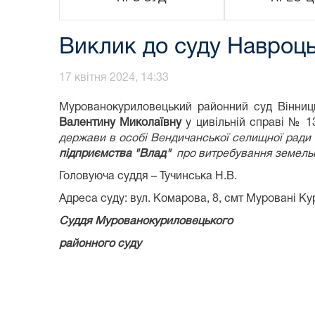
Виклик до суду Навроц
17 квітня 2024, 14:33
Мурованокуриловецький районний суд Вінниц
Валентину Миколаївну
у цивільній справі № 1
держави в особі Вендичанської селищної ради 
підприємства "Влад"
про витребування земельн
Головуюча суддя – Тучинська Н.В.
Адреса суду: вул. Комарова, 8, смт Муровані Кур
Суддя Мурованокуриловецького
районного суду Наталі