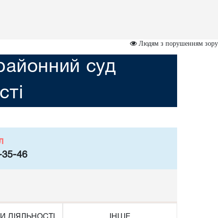
Людям з порушенням зору
районний суд
сті
л
-35-46
И ДІЯЛЬНОСТІ
ІНШЕ