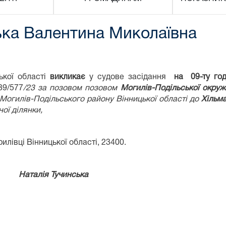
ька Валентина Миколаївна
ької області
викликає
у судове засідання
на 09
-ту
го
39/577
/23
за позовом позовом
Могилів-Подільської окруж
Могилів-Подільського району Вінницької області до
Хільм
ої ділянки,
илівці Вінницької області, 23400.
я Тучинська