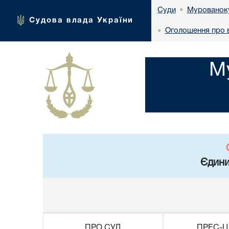
Мурованоку
Суди
•
Судова влада України
Оголошення про 
•
М
Єдини
ПРО СУД
ПРЕС-Ц