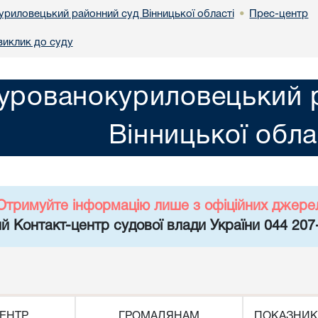
риловецький районний суд Вінницької області
Прес-центр
•
виклик до суду
урованокуриловецький 
Вінницької обла
Отримуйте інформацію лише з офіційних джере
й Контакт-центр судової влади України 044 207
ЕНТР
ГРОМАДЯНАМ
ПОКАЗНИК