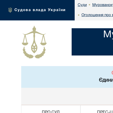
Мурованоку
Суди
•
Судова влада України
Оголошення про 
•
М
Єдини
ПРО СУД
ПРЕС-Ц