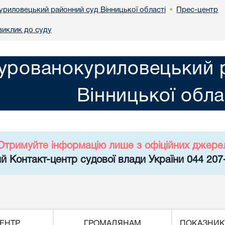
риловецький районний суд Вінницької області
Прес-центр
•
виклик до суду
урованокуриловецький 
Вінницької обла
Отримуйте інформацію лише з офіційних джере
й Контакт-центр судової влади України 044 207
ЕНТР
ГРОМАДЯНАМ
ПОКАЗНИК