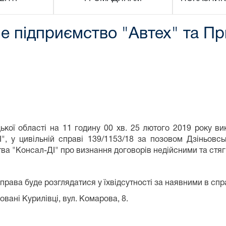
е підприємство "Автех" та П
ої області на 11 годину 00 хв. 25 лютого 2019 року вик
І", у цивільній справі 139/1153/18 за позовом Дзіньов
ва "Консал-ДІ" про визнання договорів недійсними та стяг
справа буде розглядатися у їхвідсутності за наявними в спр
вані Курилівці, вул. Комарова, 8.