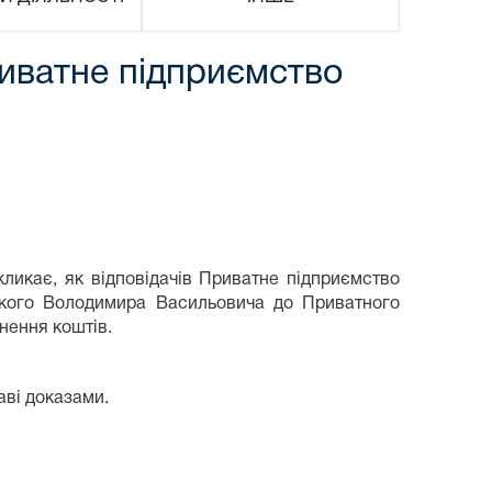
риватне підприємство
ликає, як відповідачів Приватне підприємство
ського Володимира Васильовича до Приватного
нення коштів.
аві доказами.