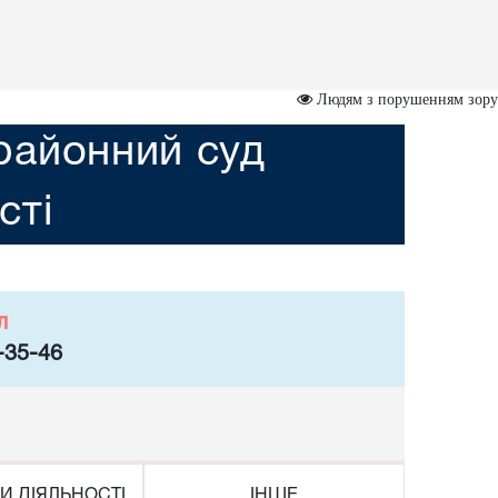
Людям з порушенням зору
районний суд
сті
л
-35-46
И ДІЯЛЬНОСТІ
ІНШЕ