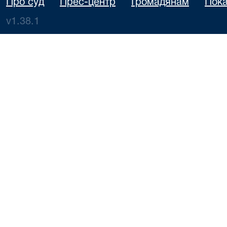
Про суд
Прес-центр
Громадянам
Пока
v1.38.1