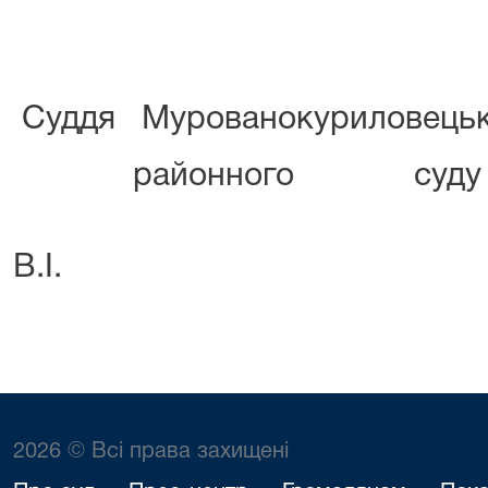
Суддя Мурованокуриловецьк
районно
Коломі
В.І.
2026 © Всі права захищені